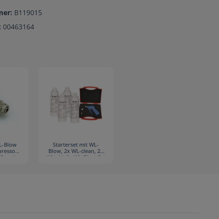
mer:
B119015
:
00463164
WL-Blow
Starterset mit WL-
ressor,
Blow, 2x WL-clean, 2x
62 und
WL-cid, 1x WL-Blow Set