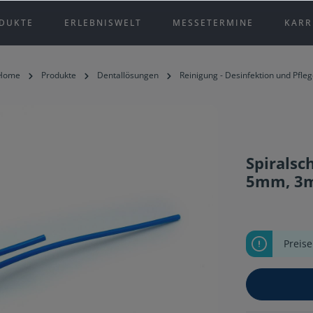
DUKTE
ERLEBNISWELT
MESSETERMINE
KARR
Home
Produkte
Dentallösungen
Reinigung - Desinfektion und Pfleg
Spiralsc
5mm, 3m
Preis