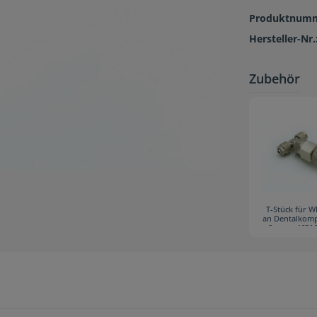
Produktnum
Hersteller-Nr.
Zubehör
T-Stück für 
an Dentalkomp
Set aus 4631
460268