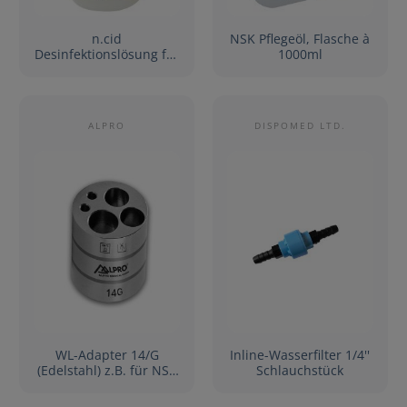
n.cid
NSK Pflegeöl, Flasche à
Desinfektionslösung für
1000ml
iCare+, 6 Flaschen à
500ml
ALPRO
DISPOMED LTD.
WL-Adapter 14/G
Inline-Wasserfilter 1/4''
(Edelstahl) z.B. für NSK
Schlauchstück
Turbinen Pana MAX