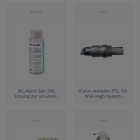
ALPRO
NSK
BC-Alpro San 100,
iCare+ Adapter PTL, für
Lösung zur viruziden
NSK-High-Speed-
Abschlussdesinfektion
Handstücke mit PTL-CL-
[12 x 100 ml]
LED-Anschluss
NSK
NSK