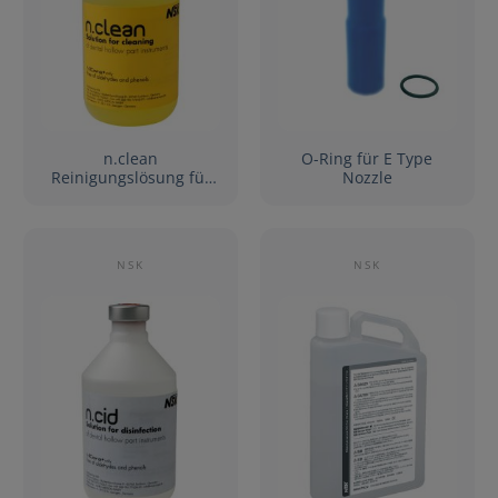
n.clean
O-Ring für E Type
Reinigungslösung für
Nozzle
iCare+, 6 Flaschen à
500ml
NSK
NSK