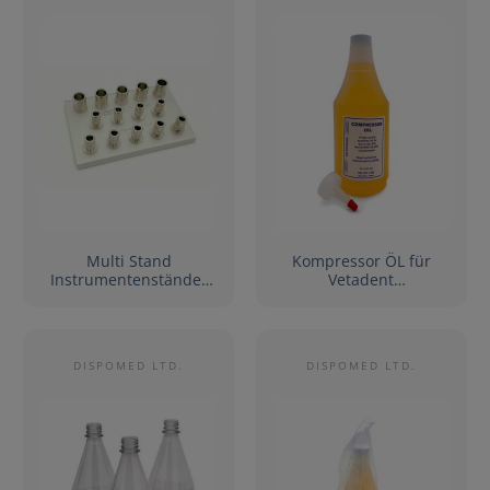
Multi Stand
Kompressor ÖL für
Instrumentenständer
Vetadent
für NSK Instrumente
Dentaleinheiten, 710
ml
DISPOMED LTD.
DISPOMED LTD.