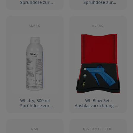
Sprühdose zur
Sprühdose zur
manuellen Reinigung
manuellen Desinfektion
von Hohlkörpern
von Hohlkörpern
ALPRO
ALPRO
WL-dry, 300 ml
WL-Blow Set,
Sprühdose zur
Ausblasvorrichtung mit
Trocknung von
integriertem
Hohlkörperinstrumente
Luftmengenbegrenzer
n
NSK
DISPOMED LTD.