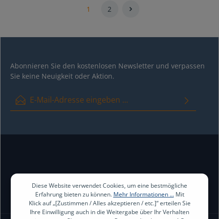
Reinigung
1
2
Abonnieren Sie den kostenlosen Newsletter und verpassen
Sie keine Neuigkeit oder Aktion.
E-Mail-Adresse*
Ich habe die
Datenschutzbestimmungen
zur Kenntnis genommen
und die
AGB
gelesen und bin mit ihnen einverstanden.
Diese Website verwendet Cookies, um eine bestmögliche
Erfahrung bieten zu können.
Mehr Informationen ...
Mit
Klick auf „[Zustimmen / Alles akzeptieren / etc.]“ erteilen Sie
Ihre Einwilligung auch in die Weitergabe über Ihr Verhalten