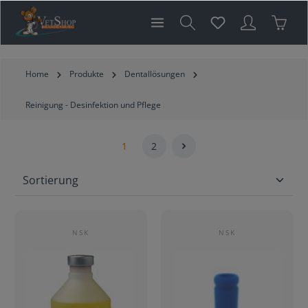
inhalt springen
Home
Produkte
Dentallösungen
Reinigung - Desinfektion und Pflege
1
2
NSK
NSK