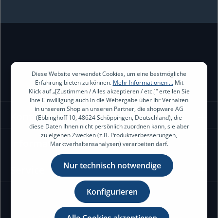
Ich habe die
Datenschutzbestimmungen
zur Kenntnis genommen
und die
AGB
gelesen und bin mit ihnen einverstanden.
Diese Website verwendet Cookies, um eine bestmögliche
Erfahrung bieten zu können.
Mehr Informationen ...
Mit
Klick auf „[Zustimmen / Alles akzeptieren / etc.]“ erteilen Sie
Ihre Einwilligung auch in die Weitergabe über Ihr Verhalten
in unserem Shop an unseren Partner, die shopware AG
Kontakt
(Ebbinghoff 10, 48624 Schöppingen, Deutschland), die
diese Daten Ihnen nicht persönlich zuordnen kann, sie aber
zu eigenen Zwecken (z.B. Produktverbesserungen,
Information
Marktverhaltensanalysen) verarbeiten darf.
Nur technisch notwendige
Service
Konfigurieren