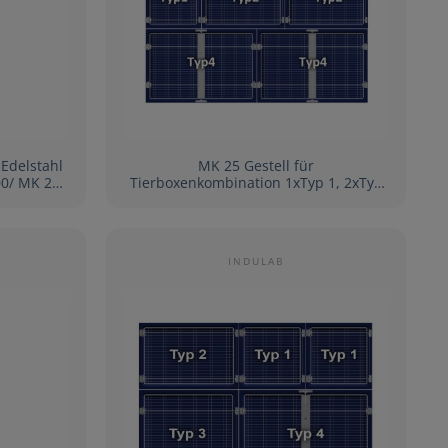
l
MK 25 Gestell für
00/ MK 20
Tierboxenkombination 1xTyp 1, 2xTyp
4, 2xTyp 2
INDULAB