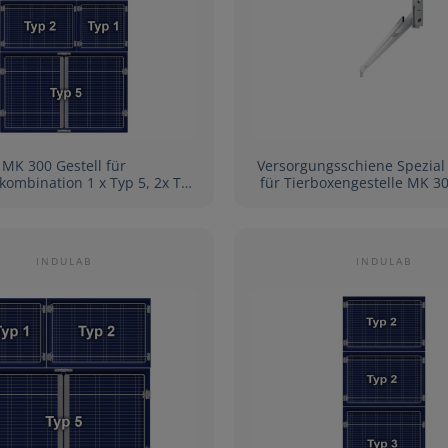
MK 300 Gestell für
Versorgungsschiene Spezial Edelstah
kombination 1 x Typ 5, 2x Typ
für Tierboxengestelle MK 3
1, 2 x Typ 2
obere Reihe
INDULAB
INDULAB