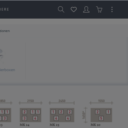
IERE
tionen
Tierboxen