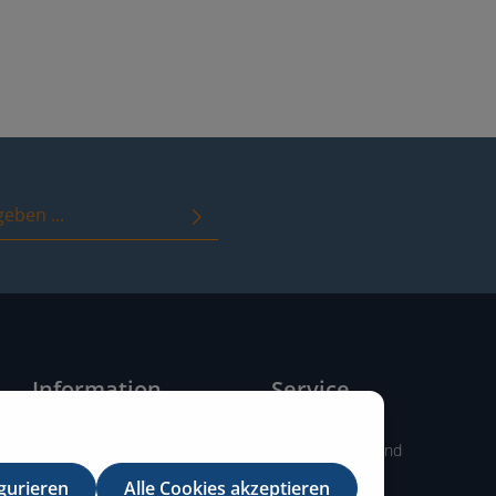
immungen
zur Kenntnis genommen
it ihnen einverstanden.
Information
Service
Datenschutz
Zahlung & Versand
Impressum
AGB's
gurieren
Alle Cookies akzeptieren