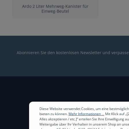
Ardo 2 Liter Mehrweg-Kanister für
Einweg-Beutel
Abonnieren Sie den kostenlosen Newsletter und verpassen
Diese Website verwendet Cookies, um eine bestmöglich
bieten zu können.
Mehr Informationen ...
Mit Klick auf „
Alles akzeptieren / etc.]“ erteilen Sie Ihre Einwilligung au
Weitergabe über Ihr Verhalten in unserem Shop an unse