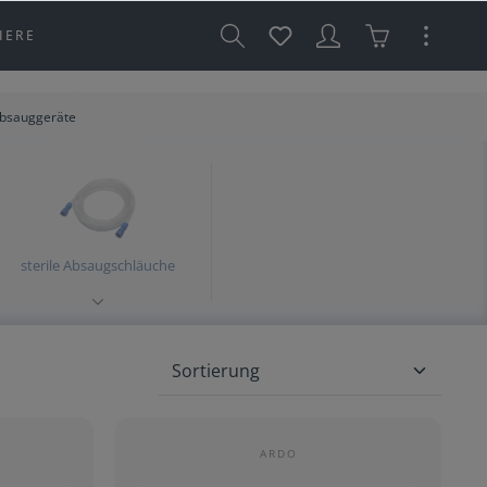
IERE
bsauggeräte
sterile Absaugschläuche
ARDO