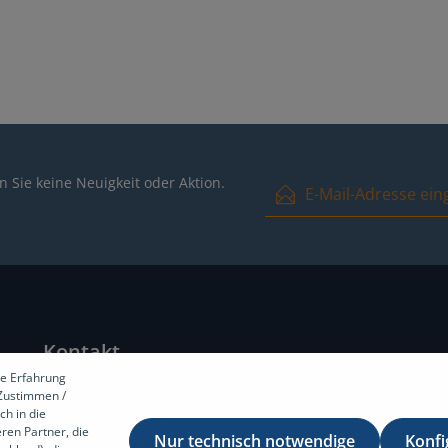
E-Mail-Adresse*
 Sie keine Neuigkeit oder Aktion.
Ich habe die
Datenschutzbest
und die
AGB
gelesen und bin m
Kontakt
e Erfahrung
[Zustimmen /
Unterstützung und Beratung über
ch in die
+49 (0)33 28 / 47 57 60
ren Partner, die
Nur technisch notwendige
Konfi
info@vetshop.de