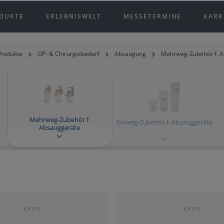
DUKTE
ERLEBNISWELT
MESSETERMINE
KARR
Produkte
OP- & Chirurgiebedarf
Absaugung
Mehrweg-Zubehör f. A
Mehrweg-Zubehör f.
Einweg-Zubehör f. Absauggeräte
Absauggeräte
ARDO
ARDO