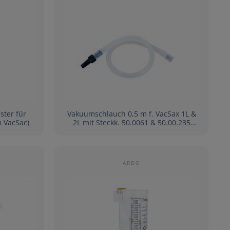
ster für
Vakuumschlauch 0,5 m f. VacSax 1L &
m VacSac)
2L mit Steckk. 50.0061 & 50.00.235
(vormals 50.00.114)
ARDO