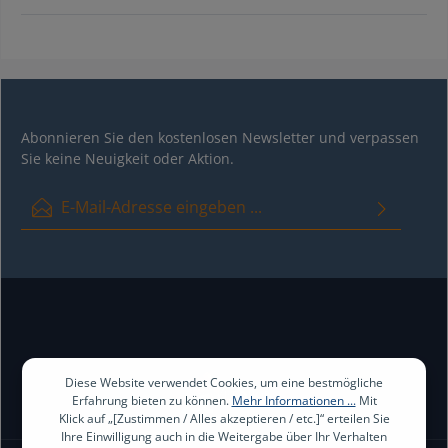
Abonnieren Sie den kostenlosen Newsletter und verpassen
Sie keine Neuigkeit oder Aktion.
E-Mail-Adresse*
Ich habe die
Datenschutzbestimmungen
zur Kenntnis genommen
und die
AGB
gelesen und bin mit ihnen einverstanden.
Diese Website verwendet Cookies, um eine bestmögliche
Erfahrung bieten zu können.
Mehr Informationen ...
Mit
Klick auf „[Zustimmen / Alles akzeptieren / etc.]“ erteilen Sie
Ihre Einwilligung auch in die Weitergabe über Ihr Verhalten