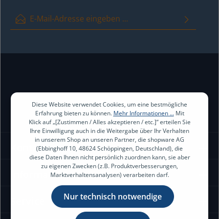
E-Mail-Adresse*
Ich habe die
Datenschutzbestimmungen
zur Kenntnis genommen
und die
AGB
gelesen und bin mit ihnen einverstanden.
Diese Website verwendet Cookies, um eine bestmögliche
Erfahrung bieten zu können.
Mehr Informationen ...
Mit
Klick auf „[Zustimmen / Alles akzeptieren / etc.]“ erteilen Sie
Ihre Einwilligung auch in die Weitergabe über Ihr Verhalten
in unserem Shop an unseren Partner, die shopware AG
Kontakt
(Ebbinghoff 10, 48624 Schöppingen, Deutschland), die
diese Daten Ihnen nicht persönlich zuordnen kann, sie aber
zu eigenen Zwecken (z.B. Produktverbesserungen,
Information
Marktverhaltensanalysen) verarbeiten darf.
Nur technisch notwendige
Service