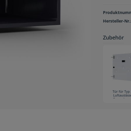
Produktnum
Hersteller-Nr.
Zubehör
Tür für Typ 
Luftausläss
Tatzenform
Polycarbona
geben Sie
gewünschten A
an