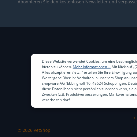
Abonnieren Sie den kostenlosen Newsletter und verpassen
Diese Website verwendet Cookies, um eine bestmöglich
bieten zu können.
Mehr Informationen ...
Mit Klick auf „
Alles akzeptieren / etc.]“ erteilen Sie Ihre Einwilligung au
Weitergabe über Ihr Verhalten in unserem Shop an unse
shopware AG (Ebbinghoff 10, 48624 Schöppingen, Deuts
diese Daten Ihnen nicht persönlich zuordnen kann, sie 
Zwecken (z.B. Produktverbesserungen, Marktverhaltens
verarbeiten darf.
*
© 2026 VetShop