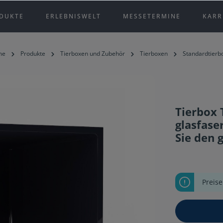
DUKTE
ERLEBNISWELT
MESSETERMINE
KARR
me
Produkte
Tierboxen und Zubehör
Tierboxen
Standardtierb
Tierbox 
glasfase
Sie den 
Preis