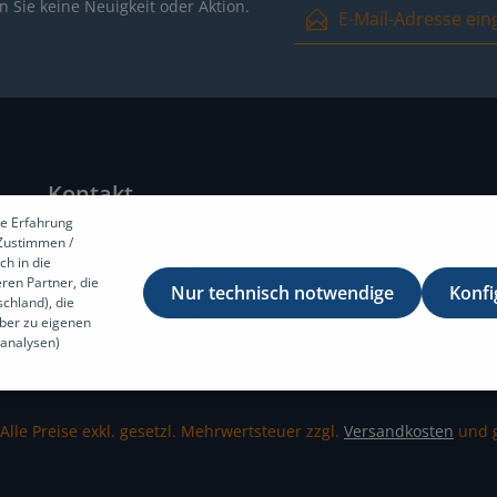
E-Mail-Adresse*
 Sie keine Neuigkeit oder Aktion.
Ich habe die
Datenschutzbest
und die
AGB
gelesen und bin m
Kontakt
e Erfahrung
[Zustimmen /
Unterstützung und Beratung über
ch in die
+49 (0)33 28 / 47 57 60
ren Partner, die
Nur technisch notwendige
Konfi
info@vetshop.de
chland), die
oder unser
Kontaktformular
aber zu eigenen
analysen)
 Alle Preise exkl. gesetzl. Mehrwertsteuer zzgl.
Versandkosten
und g