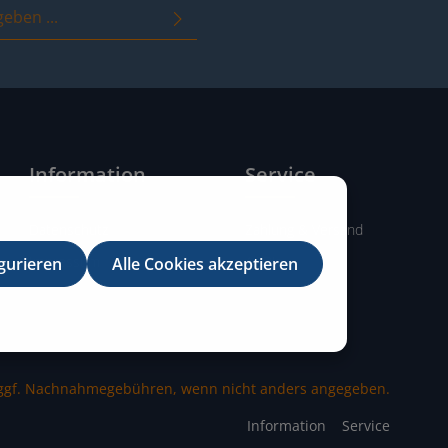
immungen
zur Kenntnis genommen
it ihnen einverstanden.
Information
Service
Datenschutz
Zahlung & Versand
Impressum
AGB's
gurieren
Alle Cookies akzeptieren
gf. Nachnahmegebühren, wenn nicht anders angegeben.
Information
Service