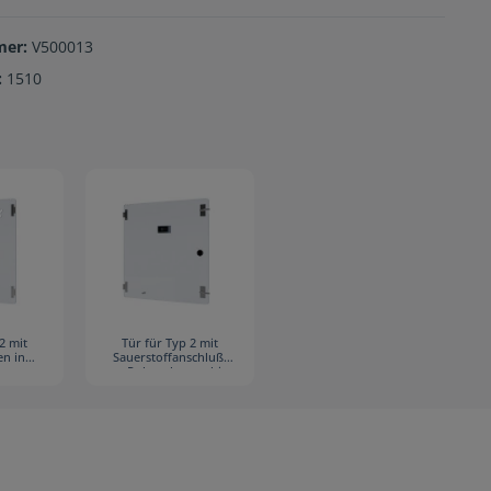
mer:
V500013
:
1510
2 mit
Tür für Typ 2 mit
en in
Sauerstoffanschluß,
, aus
aus Polycarbonat, bitte
tbitte
geben Sie den
 den
gewünschten
nschlag
Türanschlag an