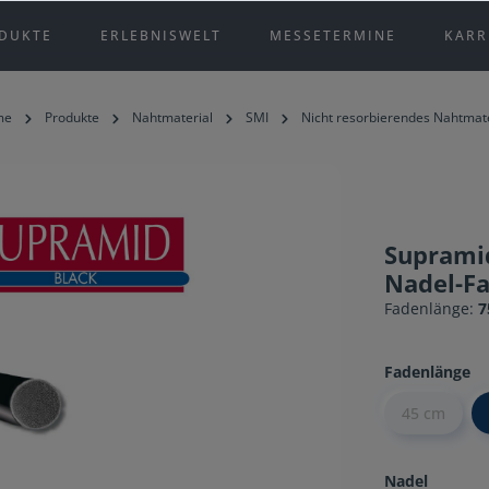
DUKTE
ERLEBNISWELT
MESSETERMINE
KARR
me
Produkte
Nahtmaterial
SMI
Nicht resorbierendes Nahtmate
Supramid
Nadel-F
Fadenlänge:
7
Fadenlänge
45 cm
Nadel