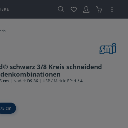
IERE
rial
® schwarz 3/8 Kreis schneidend
adenkombinationen
5 cm
| Nadel:
DS 36
| USP / Metric EP:
1 / 4
75 cm