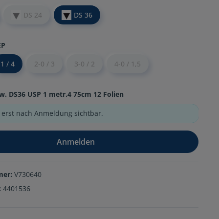
DS 24
DS 36
EP
1 / 4
2-0 / 3
3-0 / 2
4-0 / 1,5
w. DS36 USP 1 metr.4 75cm 12 Folien
e erst nach Anmeldung sichtbar.
Anmelden
mer:
V730640
:
4401536