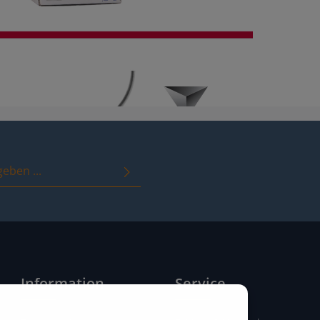
immungen
zur Kenntnis genommen
it ihnen einverstanden.
Information
Service