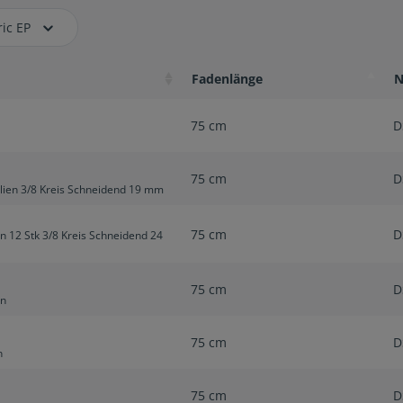
ic EP
Fadenlänge
N
75 cm
D
75 cm
D
lien 3/8 Kreis Schneidend 19 mm
75 cm
D
n 12 Stk 3/8 Kreis Schneidend 24
75 cm
D
en
75 cm
D
n
75 cm
D