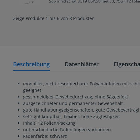
Supramid schw. DS19 USP2/0 metr. 3, 75cm 12 Foli
Zeige Produkte 1 bis 6 von 8 Produkten
Beschreibung
Datenblätter
Eigenscha
monofiler, nicht resorbierbarer Polyamidfaden mit sc
geeignet
geschmeidiger Gewebedurchzug, ohne Sägeeffekt
ausgezeichneter und permanenter Gewebehalt
gute Handhabungseigenschaften, gute Gewebeverträgli
sehr gut knüpfbar, flexibel, hohe Zugfestigkeit
Inhalt: 12 Folien/Packung
unterschiedliche Fadenlängen vorhanden
Fadenfarbe: schwarz