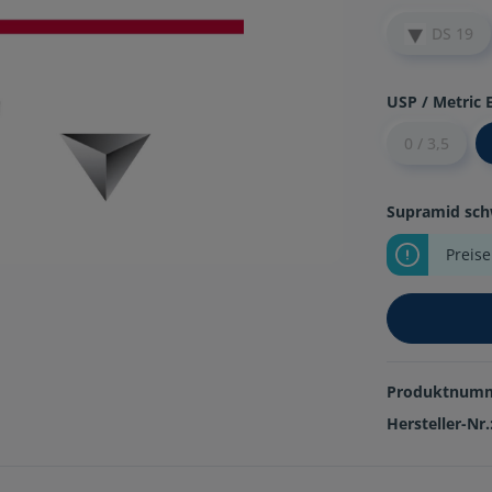
DS 19
USP / Metric 
0 / 3,5
Supramid sch
Preis
Produktnum
Hersteller-Nr.