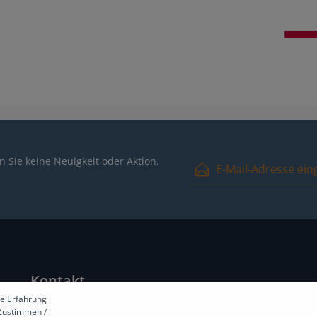
E-Mail-Adresse*
 Sie keine Neuigkeit oder Aktion.
Ich habe die
Datenschutzbest
und die
AGB
gelesen und bin m
Kontakt
e Erfahrung
[Zustimmen /
Unterstützung und Beratung über