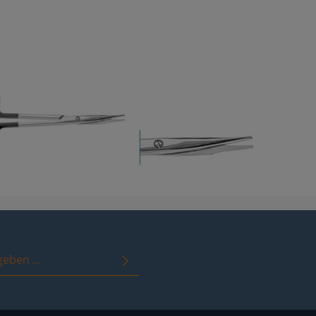
immungen
zur Kenntnis genommen
it ihnen einverstanden.