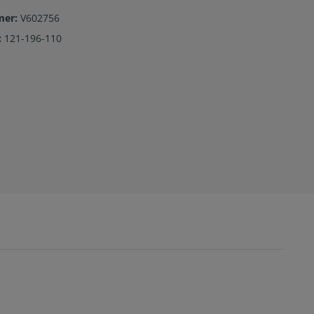
mer:
V602756
:
121-196-110