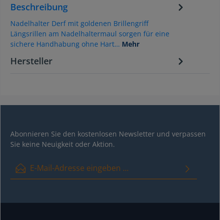
Beschreibung
Nadelhalter Derf mit goldenen Brillengriff
Längsrillen am Nadelhaltermaul sorgen für eine
sichere Handhabung ohne Hart…
Mehr
Hersteller
Abonnieren Sie den kostenlosen Newsletter und verpassen
Sie keine Neuigkeit oder Aktion.
E-Mail-Adresse*
Ich habe die
Datenschutzbestimmungen
zur Kenntnis genommen
und die
AGB
gelesen und bin mit ihnen einverstanden.