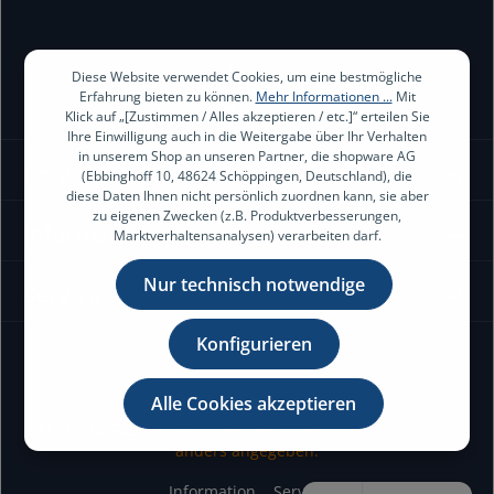
Diese Website verwendet Cookies, um eine bestmögliche
Erfahrung bieten zu können.
Mehr Informationen ...
Mit
Klick auf „[Zustimmen / Alles akzeptieren / etc.]“ erteilen Sie
Ihre Einwilligung auch in die Weitergabe über Ihr Verhalten
in unserem Shop an unseren Partner, die shopware AG
Kontakt
(Ebbinghoff 10, 48624 Schöppingen, Deutschland), die
diese Daten Ihnen nicht persönlich zuordnen kann, sie aber
zu eigenen Zwecken (z.B. Produktverbesserungen,
Information
Marktverhaltensanalysen) verarbeiten darf.
Nur technisch notwendige
Service
Konfigurieren
Alle Cookies akzeptieren
* Alle Preise exkl. gesetzl. Mehrwertsteuer zzgl.
Versandkosten
und ggf. Nachnahmegebühren, wenn nicht
anders angegeben.
Information
Service