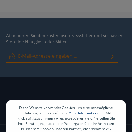
Abonnieren Sie den kostenlosen Newsletter und verpassen
Sie keine Neuigkeit oder Aktion.
E-Mail-Adresse*
Ich habe die
Datenschutzbestimmungen
zur Kenntnis genommen
und die
AGB
gelesen und bin mit ihnen einverstanden.
Diese Website verwendet Cookies, um eine bestmögliche
Erfahrung bieten zu können.
Mehr Informationen ...
Mit
Klick auf „[Zustimmen / Alles akzeptieren / etc.]“ erteilen Sie
Ihre Einwilligung auch in die Weitergabe über Ihr Verhalten
in unserem Shop an unseren Partner, die shopware AG