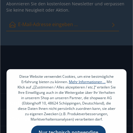
Abonnieren Sie den kostenlosen Newsletter und verpassen
Sie keine Neuigkeit oder Aktion.
E-Mail-Adresse*
Ich habe die
Datenschutzbestimmungen
zur Kenntnis genommen
und die
AGB
gelesen und bin mit ihnen einverstanden.
Diese Website verwendet Cookies, um eine bestmögliche
Erfahrung bieten zu können.
Mehr Informationen ...
Mit
Klick auf „[Zustimmen / Alles akzeptieren / etc.]“ erteilen Sie
Ihre Einwilligung auch in die Weitergabe über Ihr Verhalten
in unserem Shop an unseren Partner, die shopware AG
Kontakt
(Ebbinghoff 10, 48624 Schöppingen, Deutschland), die
diese Daten Ihnen nicht persönlich zuordnen kann, sie aber
zu eigenen Zwecken (z.B. Produktverbesserungen,
Information
Marktverhaltensanalysen) verarbeiten darf.
Nur technisch notwendige