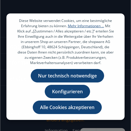
Diese Website verwendet Cookies, um eine bestmögliche
Erfahrung bieten zu können.
Mehr Informationen ...
Mit
Klick auf „[Zustimmen / Alles akzeptieren / etc.]“ erteilen Sie
Ihre Einwilligung auch in die Weitergabe über Ihr Verhalten
in unserem Shop an unseren Partner, die shopware AG
Kontakt
(Ebbinghoff 10, 48624 Schöppingen, Deutschland), die
diese Daten Ihnen nicht persönlich zuordnen kann, sie aber
zu eigenen Zwecken (z.B. Produktverbesserungen,
Information
Marktverhaltensanalysen) verarbeiten darf.
Nur technisch notwendige
Service
Konfigurieren
Alle Cookies akzeptieren
* Alle Preise exkl. gesetzl. Mehrwertsteuer zzgl.
Versandkosten
und ggf. Nachnahmegebühren, wenn nicht
anders angegeben.
Information
Service