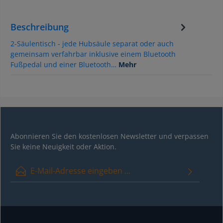
Beschreibung
2-Säulentisch - jede Hubsäule separat oder auch
gemeinsam verfahrbar inklusive einem Bluetooth
Fußpedal und einer Bluetooth…
Mehr
Abonnieren Sie den kostenlosen Newsletter und verpassen
Sie keine Neuigkeit oder Aktion.
E-Mail-Adresse*
Ich habe die
Datenschutzbestimmungen
zur Kenntnis genommen
und die
AGB
gelesen und bin mit ihnen einverstanden.