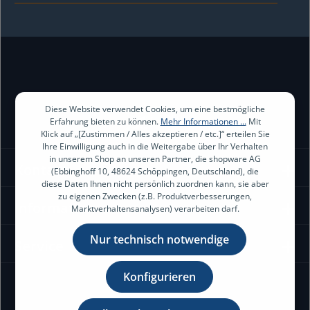
Ich habe die
Datenschutzbestimmungen
zur Kenntnis genommen
und die
AGB
gelesen und bin mit ihnen einverstanden.
Diese Website verwendet Cookies, um eine bestmögliche
Erfahrung bieten zu können.
Mehr Informationen ...
Mit
Klick auf „[Zustimmen / Alles akzeptieren / etc.]“ erteilen Sie
Ihre Einwilligung auch in die Weitergabe über Ihr Verhalten
in unserem Shop an unseren Partner, die shopware AG
Kontakt
(Ebbinghoff 10, 48624 Schöppingen, Deutschland), die
diese Daten Ihnen nicht persönlich zuordnen kann, sie aber
zu eigenen Zwecken (z.B. Produktverbesserungen,
Information
Marktverhaltensanalysen) verarbeiten darf.
Nur technisch notwendige
Service
Konfigurieren