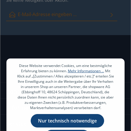
Sie keine Neuigkeit oder Aktion.
E-Mail-Adresse*
Ich habe die
Datenschutzbestimmungen
zur Kenntnis genommen
und die
AGB
gelesen und bin mit ihnen einverstanden.
Diese Website verwendet Cookies, um eine bestmögliche
Erfahrung bieten zu können.
Mehr Informationen ...
Mit
Klick auf „[Zustimmen / Alles akzeptieren / etc.]“ erteilen Sie
Ihre Einwilligung auch in die Weitergabe über Ihr Verhalten
in unserem Shop an unseren Partner, die shopware AG
Kontakt
(Ebbinghoff 10, 48624 Schöppingen, Deutschland), die
diese Daten Ihnen nicht persönlich zuordnen kann, sie aber
zu eigenen Zwecken (z.B. Produktverbesserungen,
Information
Marktverhaltensanalysen) verarbeiten darf.
Nur technisch notwendige
Service