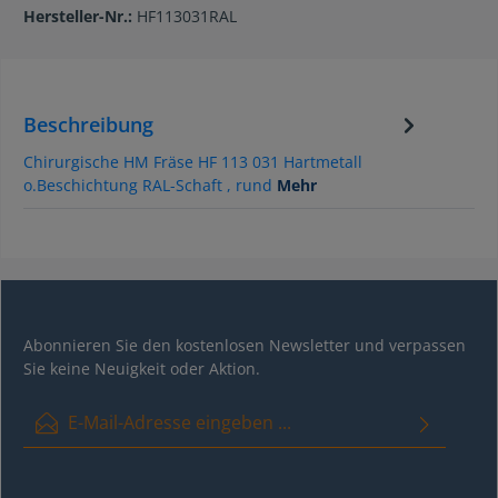
Hersteller-Nr.:
HF113031RAL
Beschreibung
Chirurgische HM Fräse HF 113 031 Hartmetall
o.Beschichtung RAL-Schaft , rund
Mehr
Abonnieren Sie den kostenlosen Newsletter und verpassen
Sie keine Neuigkeit oder Aktion.
E-Mail-Adresse*
Ich habe die
Datenschutzbestimmungen
zur Kenntnis genommen
und die
AGB
gelesen und bin mit ihnen einverstanden.