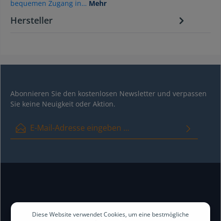
bequemen Zugang in…
Mehr
Hersteller
Abonnieren Sie den kostenlosen Newsletter und verpassen
Sie keine Neuigkeit oder Aktion.
E-Mail-Adresse*
Ich habe die
Datenschutzbestimmungen
zur Kenntnis genommen
und die
AGB
gelesen und bin mit ihnen einverstanden.
Diese Website verwendet Cookies, um eine bestmögliche