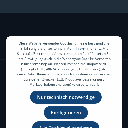
Ich habe die
Datenschutzbestimmungen
zur Kenntnis genommen
und die
AGB
gelesen und bin mit ihnen einverstanden.
Diese Website verwendet Cookies, um eine bestmögliche
Erfahrung bieten zu können.
Mehr Informationen ...
Mit
Klick auf „[Zustimmen / Alles akzeptieren / etc.]“ erteilen Sie
Ihre Einwilligung auch in die Weitergabe über Ihr Verhalten
in unserem Shop an unseren Partner, die shopware AG
Kontakt
(Ebbinghoff 10, 48624 Schöppingen, Deutschland), die
diese Daten Ihnen nicht persönlich zuordnen kann, sie aber
zu eigenen Zwecken (z.B. Produktverbesserungen,
Information
Marktverhaltensanalysen) verarbeiten darf.
Nur technisch notwendige
Service
Konfigurieren